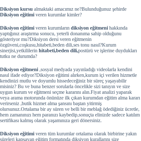
Diksiyon kursu
almaktaki amacımız ne?Bulunduğunuz şehirde
Diksiyon eğitimi
veren kurumlar kimler?
Diksiyon eğitimi
veren kurumların
diksiyon eğitmeni
hakkında
yaptığınız araştırma sonucu, yeterli donanıma sahip olduğunu
gösteriyor mu?Diksiyon dersi veren eğitmenin
özgüveni,coşkusu,hitabeti,beden dili,ses tonu nasıl?Kurum
sinerjisi,yetkililerin
hitabeti,beden dili,
postürü ve işlerine duydukları
tutku ne durumda?
Diksiyon eğitmeni
,sosyal medyada yayınladığı videolarla kendini
nasıl ifade ediyor?Diksiyon eğitimi alırken,kurum içi verilen hizmetle
kendinizi mutlu ve doyumlu hissedeceğiniz bir süreç yaşayabilir
misiniz? Bu ve buna benzer sorularla öncelikle sizi tanıyın ve size
uygun kurum ve eğitmeni seçme kararını alın.Fiyat analizi yaparak
veya arama motorunda önünüze ilk çıkan kurumdan eğitim alma kararı
verirseniz ,butik hizmet alma şansını baştan yitirmiş
olursunuz.Ortalama bir ay süren ve belli bir meblağ ödediğiniz ücretle,
hem zamanınızı hem paranızı kaybedip,sonuçta elinizde sadece katılım
sertifikası kalmış olarak yaşamınıza geri dönersiniz.
Diksiyon eğitimi
veren tüm kurumlar ortalama olarak birbirine yakın
süreleri kapsayan eğitim formatında diksiyon kurallarını size