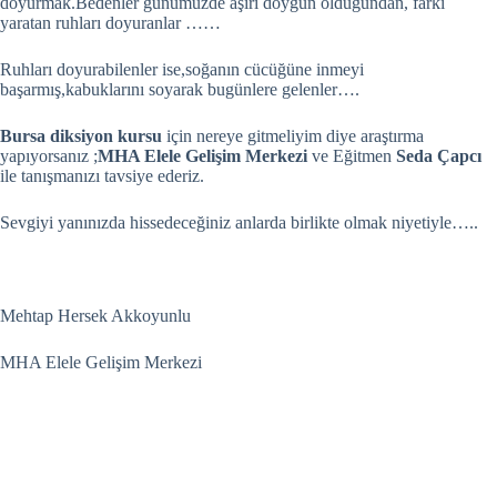
doyurmak.Bedenler günümüzde aşırı doygun olduğundan, farkı
yaratan ruhları doyuranlar ……
Ruhları doyurabilenler ise,soğanın cücüğüne inmeyi
başarmış,kabuklarını soyarak bugünlere gelenler….
Bursa diksiyon kursu
için nereye gitmeliyim diye araştırma
yapıyorsanız ;
MHA Elele Gelişim Merkezi
ve Eğitmen
Seda Çapcı
ile tanışmanızı tavsiye ederiz.
Sevgiyi yanınızda hissedeceğiniz anlarda birlikte olmak niyetiyle…..
Mehtap Hersek Akkoyunlu
MHA Elele Gelişim Merkezi