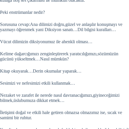
kulağa hoş ses çıkarması ile mümkün olacaktır.
Peki enstrümanlar nedir?
Sorusuna cevap:Ana dilimizi doğru,güzel ve anlaşılır konuşmayı ve
yazmayı öğrenmek yani Diksiyon sanatı…Dil bilgisi kuralları…
Vücut dilimizin diksiyonumuz ile ahenkli olması…
Kelime dağarcığımızı zenginleştirerek yaratıcılığımızı,sözümüzün
gücünü yükseltmek…Nasıl mümkün?
Kitap okuyarak…Derin okumalar yaparak…
Sesimizi ve nefesimizi etkili kullanmak…
Nezaket ve zarafet ile nerede nasıl davranacığımızı,giyineceğimizi
bilmek,üslubumuza dikkat etmek…
İletişimi doğal ve etkili hale getiren olmazsa olmazımız ise, sıcak ve
samimi bir ruhtur.