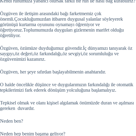
Kendi ruhumuza yabancı olursak farklı bir ruh ile nasıl bağ kurabiliriz?
Özgüven ile iletişim arasındaki bağı farketmemiz çok
önemli.Çocukluğumuzdan itibaren duygusal yalanlar söyleyerek
görünüşü kurtarma oyununu oynamayı öğreniyor ve
öğretiyoruz.Toplumumuzda duyguları gizlemenin marifet olduğu
öğretiliyor.
Özgüven, özümüze duyduğumuz güvendir.İç dünyamızı tanıyarak öz
saygıyı,öz değeri,öz farkındalığı,öz sevgiyi,öz sorumluluğu ve
özgüvenimizi kazanırız.
Özgüven, her şeye sıfırdan başlayabilmenin anahtarıdır.
O halde öncelikle düşünce ve duygularımızın farkındalığı ile otomatik
tepkilerimizi fark ederek dönüşüm yolculuğuna başlamalıyız.
Tepkisel olmak ve olanı kişisel algılamak önümüzde duran ve aşılması
gereken duvardır.
Neden ben?
Neden hep benim başıma geliyor?